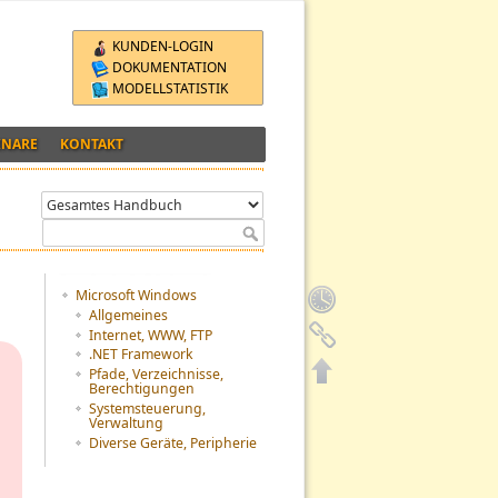
KUNDEN-LOGIN
DOKUMENTATION
MODELLSTATISTIK
INARE
KONTAKT
Inhaltsverzeichnis
Microsoft Windows
Allgemeines
Internet, WWW, FTP
.NET Framework
3
Pfade, Verzeichnisse,
d
Berechtigungen
Systemsteuerung,
e
Verwaltung
Diverse Geräte, Peripherie
h