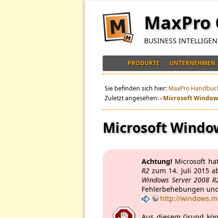
MaxPro
BUSINESS INTELLIGE
PRODUKTE
UNTERNEHMEN
Sie befinden sich hier:
MaxPro Handbuc
Zuletzt angesehen:
Microsoft Window
•
Microsoft Windo
Achtung!
Microsoft ha
R2
zum 14. Juli 2015 a
Windows Server 2008 R
Fehlerbehebungen und 
http://windows.m
Aus diesem Grund kön