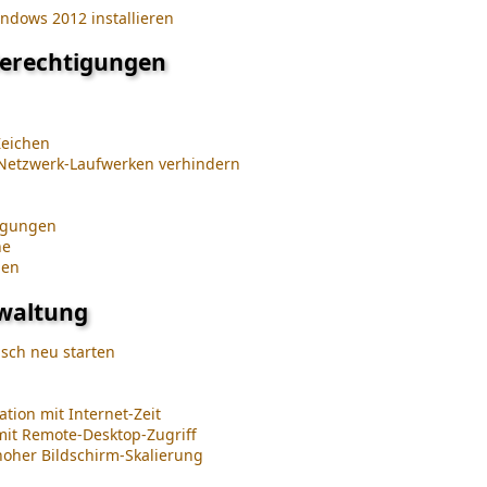
ndows 2012 installieren
 Berechtigungen
Zeichen
Netzwerk-Laufwerken verhindern
igungen
ne
gen
waltung
isch neu starten
tion mit Internet-Zeit
it Remote-Desktop-Zugriff
hoher Bildschirm-Skalierung