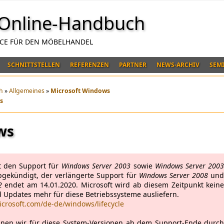
Online-Handbuch
NCE FÜR DEN MÖBELHANDEL
SCHNITTSTELLEN
REFERENZEN
PARTNER
NEWS-ARCHIV
SEM
h
»
Allgemeines
»
Microsoft Windows
s
ws
t den Support für
Windows Server 2003
sowie
Windows Server 200
bgekündigt, der verlängerte Support für
Windows Server 2008
un
2
endet am 14.01.2020. Microsoft wird ab diesem Zeitpunkt kein
Updates mehr für diese Betriebssysteme ausliefern.
icrosoft.com/de-de/windows/lifecycle
nen wir für diese System-Versionen ab dem Support-Ende durc