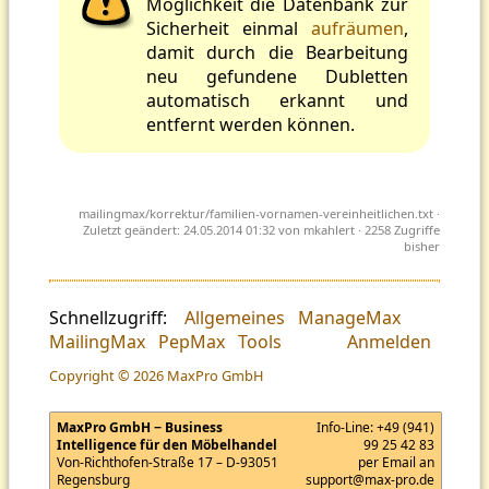
Möglichkeit die Datenbank zur
Sicherheit einmal
aufräumen
,
damit durch die Bearbeitung
neu gefundene Dubletten
automatisch erkannt und
entfernt werden können.
mailingmax/korrektur/familien-vornamen-vereinheitlichen.txt
·
Zuletzt geändert: 24.05.2014 01:32 von
mkahlert
· 2258 Zugriffe
bisher
Schnellzugriff:
Allgemeines
ManageMax
MailingMax
PepMax
Tools
Anmelden
Copyright © 2026 MaxPro GmbH
MaxPro GmbH − Business
Info-Line:
+49 (941)
Intelligence für den Möbelhandel
99 25 42 83
Von-Richthofen-Straße 17 – D-93051
per Email an
Regensburg
support@max-pro.de