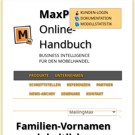
MaxPro
KUNDEN-LOGIN
DOKUMENTATION
MODELLSTATISTIK
Online-
Handbuch
BUSINESS INTELLIGENCE
FÜR DEN MÖBELHANDEL
PRODUKTE
UNTERNEHMEN
SCHNITTSTELLEN
REFERENZEN
PARTNER
NEWS-ARCHIV
SEMINARE
KONTAKT
Familien-Vornamen