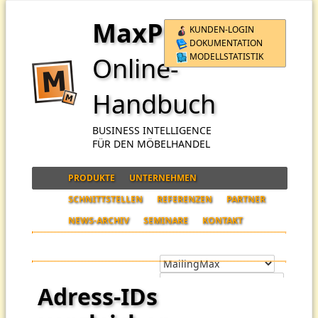
MaxPro
KUNDEN-LOGIN
DOKUMENTATION
MODELLSTATISTIK
Online-
Handbuch
BUSINESS INTELLIGENCE
FÜR DEN MÖBELHANDEL
PRODUKTE
UNTERNEHMEN
SCHNITTSTELLEN
REFERENZEN
PARTNER
NEWS-ARCHIV
SEMINARE
KONTAKT
Adress-IDs