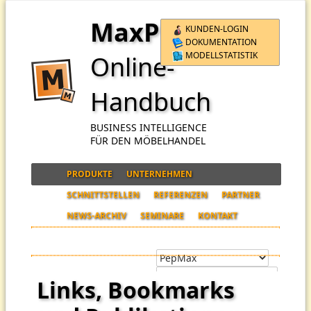
MaxPro
KUNDEN-LOGIN
DOKUMENTATION
MODELLSTATISTIK
Online-
Handbuch
BUSINESS INTELLIGENCE
FÜR DEN MÖBELHANDEL
PRODUKTE
UNTERNEHMEN
SCHNITTSTELLEN
REFERENZEN
PARTNER
NEWS-ARCHIV
SEMINARE
KONTAKT
Links, Bookmarks