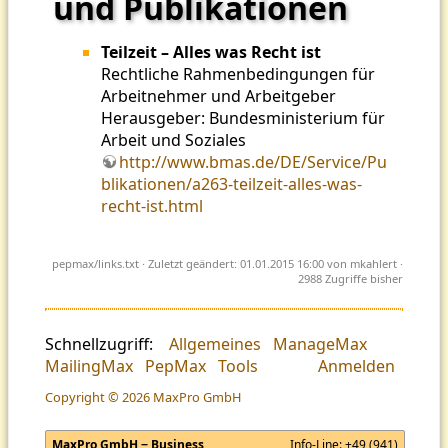
und Publikationen
Teilzeit – Alles was Recht ist
Rechtliche Rahmenbedingungen für
Arbeitnehmer und Arbeitgeber
Herausgeber: Bundesministerium für
Arbeit und Soziales
http://www.bmas.de/DE/Service/Pu
blikationen/a263-teilzeit-alles-was-
recht-ist.html
pepmax/links.txt
· Zuletzt geändert: 01.01.2015 16:00 von
mkahlert
·
2988 Zugriffe bisher
Schnellzugriff:
Allgemeines
ManageMax
MailingMax
PepMax
Tools
Anmelden
Copyright © 2026 MaxPro GmbH
MaxPro GmbH − Business
Info-Line:
+49 (941)