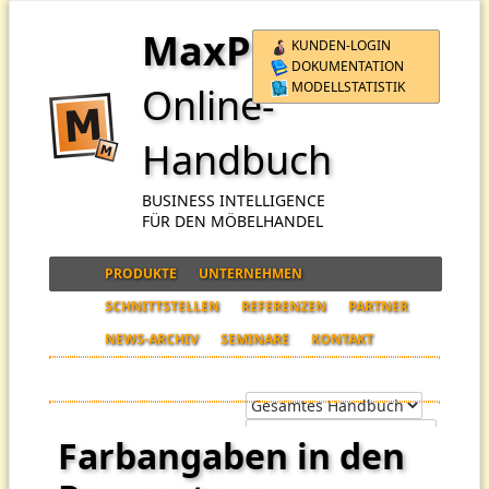
MaxPro
KUNDEN-LOGIN
DOKUMENTATION
MODELLSTATISTIK
Online-
Handbuch
BUSINESS INTELLIGENCE
FÜR DEN MÖBELHANDEL
PRODUKTE
UNTERNEHMEN
SCHNITTSTELLEN
REFERENZEN
PARTNER
NEWS-ARCHIV
SEMINARE
KONTAKT
Farbangaben in den