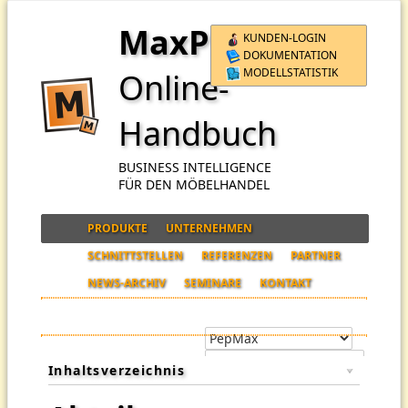
MaxPro
KUNDEN-LOGIN
DOKUMENTATION
MODELLSTATISTIK
Online-
Handbuch
BUSINESS INTELLIGENCE
FÜR DEN MÖBELHANDEL
PRODUKTE
UNTERNEHMEN
SCHNITTSTELLEN
REFERENZEN
PARTNER
NEWS-ARCHIV
SEMINARE
KONTAKT
Inhaltsverzeichnis