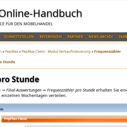
Online-Handbuch
NCE FÜR DEN MÖBELHANDEL
SCHNITTSTELLEN
REFERENZEN
PARTNER
NEWS-ARCHIV
SEM
h
»
PepMax
»
PepMax Client - Modul Verkaufssteuerung
»
Frequenzzähler
ro Stunde
pro Stunde
g
⇒
Filial-Auswertungen
⇒
Frequenzzähler pro Stunde
erhalten Sie ein
 einzelnen Wochentagen verteilen.