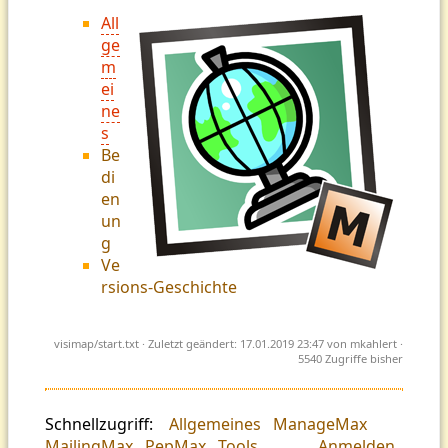
All
ge
m
ei
ne
s
Be
di
en
un
g
Ve
rsions-Geschichte
visimap/start.txt
· Zuletzt geändert: 17.01.2019 23:47 von
mkahlert
·
5540 Zugriffe bisher
Schnellzugriff:
Allgemeines
ManageMax
MailingMax
PepMax
Tools
Anmelden