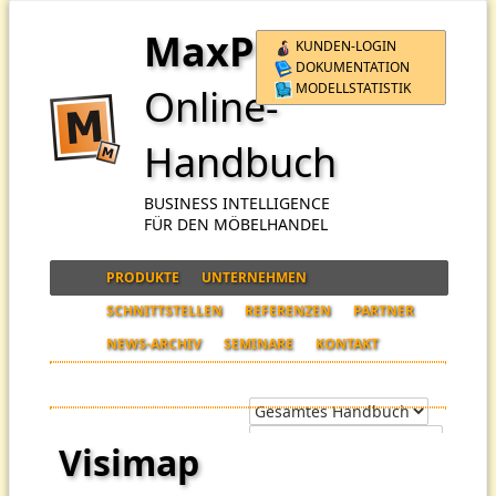
MaxPro
KUNDEN-LOGIN
DOKUMENTATION
MODELLSTATISTIK
Online-
Handbuch
BUSINESS INTELLIGENCE
FÜR DEN MÖBELHANDEL
PRODUKTE
UNTERNEHMEN
SCHNITTSTELLEN
REFERENZEN
PARTNER
NEWS-ARCHIV
SEMINARE
KONTAKT
Visimap