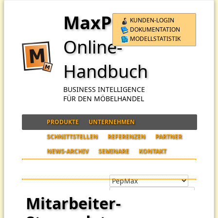
MaxPro
KUNDEN-LOGIN
DOKUMENTATION
MODELLSTATISTIK
Online-
Handbuch
BUSINESS INTELLIGENCE
FÜR DEN MÖBELHANDEL
PRODUKTE
UNTERNEHMEN
SCHNITTSTELLEN
REFERENZEN
PARTNER
NEWS-ARCHIV
SEMINARE
KONTAKT
Mitarbeiter-