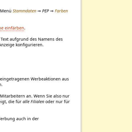
m Menü
Stammdaten
⇒
PEP
⇒
Farben
ne einfärben
.
r Text aufgrund des Namens des
Anzeige konfigurieren.
ll eingetragenen Werbeaktionen aus
n.
itarbeitern an. Wenn Sie also nur
gt, die für
alle Filialen
oder nur für
 Werbung auch in der