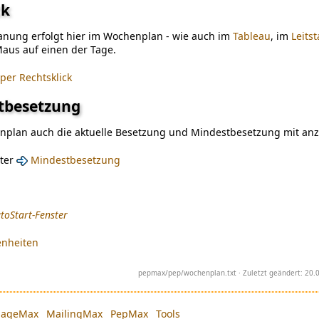
ck
lanung erfolgt hier im Wochenplan - wie auch im
Tableau
, im
Leits
 Maus auf einen der Tage.
per Rechtsklick
tbesetzung
nplan auch die aktuelle Besetzung und Mindestbesetzung mit anz
nter
Mindestbesetzung
toStart-Fenster
enheiten
pepmax/pep/wochenplan.txt
· Zuletzt geändert: 20
ageMax
MailingMax
PepMax
Tools