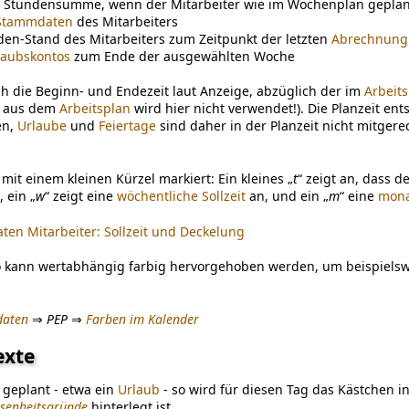
r Stundensumme, wenn der Mitarbeiter wie im Wochenplan geplan
Stammdaten
des Mitarbeiters
den-Stand des Mitarbeiters zum Zeitpunkt der letzten
Abrechnung
laubskontos
zum Ende der ausgewählten Woche
rch die Beginn- und Endezeit laut Anzeige, abzüglich der im
Arbeit
“ aus dem
Arbeitsplan
wird hier nicht verwendet!). Die Planzeit en
en,
Urlaube
und
Feiertage
sind daher in der Planzeit nicht mitgere
h mit einem kleinen Kürzel markiert: Ein kleines „
t
“ zeigt an, dass d
, ein „
w
“ zeigt eine
wöchentliche Sollzeit
an, und ein „
m
“ eine
mona
en Mitarbeiter: Sollzeit und Deckelung
 kann wertabhängig farbig hervorgehoben werden, um beispielswe
aten
⇒
PEP
⇒
Farben im Kalender
exte
geplant - etwa ein
Urlaub
- so wird für diesen Tag das Kästchen in
senheitsgründe
hinterlegt ist.