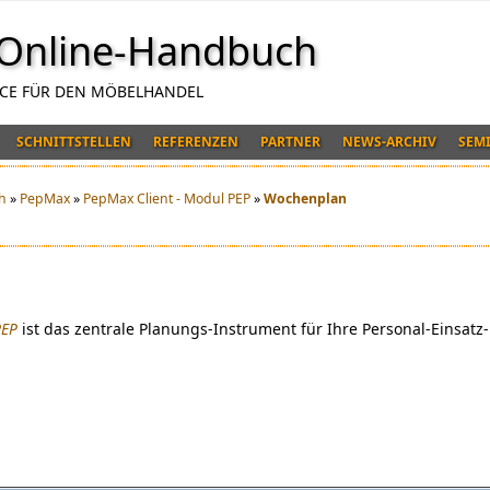
Online-Handbuch
NCE FÜR DEN MÖBELHANDEL
SCHNITTSTELLEN
REFERENZEN
PARTNER
NEWS-ARCHIV
SEM
h
»
PepMax
»
PepMax Client - Modul PEP
»
Wochenplan
PEP
ist das zentrale Planungs-Instrument für Ihre Personal-Einsatz-