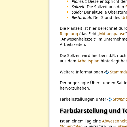
Planzeit:
Diese entspricht de
Sollzeit:
Die Sollzeit aus den
Saldo:
Der aktuelle Überstun
Resturlaub:
Der Stand des
Ur
Die Planzeit ist hier berechnet du
Regelung
(das Feld „
Mittagspause
„Anwesenheitszeit“ im Unternehm
Arbeitszeiten.
Die Sollzeit wird hierbei i.d.R. noc
aus dem
Arbeitsplan
hinterlegt hat
Weitere Informationen
Stammdat
Der angezeigte Überstunden-Saldo
hervorzuheben.
Farbeinstellungen unter
Stammd
Farbdarstellung und T
Ist an einem Tag eine
Abwesenheit
Stammdaten
⇒
Zeiterfassung
⇒
Abwe