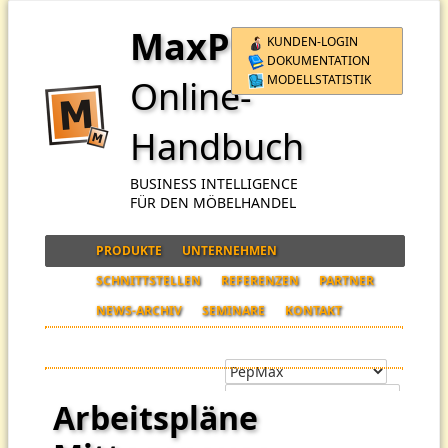
MaxPro
KUNDEN-LOGIN
DOKUMENTATION
MODELLSTATISTIK
Online-
Handbuch
BUSINESS INTELLIGENCE
FÜR DEN MÖBELHANDEL
PRODUKTE
UNTERNEHMEN
SCHNITTSTELLEN
REFERENZEN
PARTNER
NEWS-ARCHIV
SEMINARE
KONTAKT
Arbeitspläne