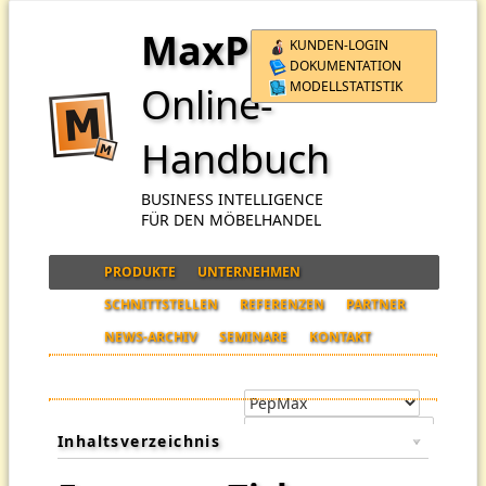
MaxPro
KUNDEN-LOGIN
DOKUMENTATION
MODELLSTATISTIK
Online-
Handbuch
BUSINESS INTELLIGENCE
FÜR DEN MÖBELHANDEL
PRODUKTE
UNTERNEHMEN
SCHNITTSTELLEN
REFERENZEN
PARTNER
NEWS-ARCHIV
SEMINARE
KONTAKT
Inhaltsverzeichnis