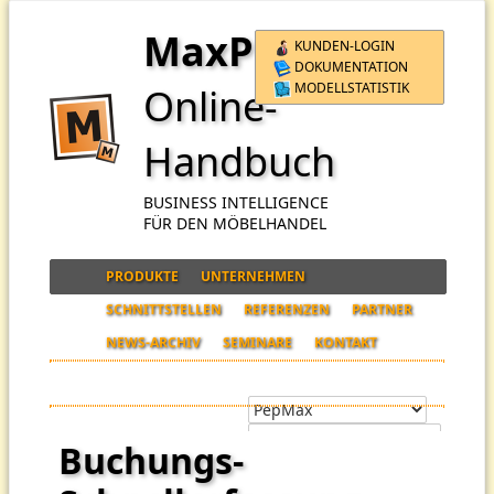
MaxPro
KUNDEN-LOGIN
DOKUMENTATION
MODELLSTATISTIK
Online-
Handbuch
BUSINESS INTELLIGENCE
FÜR DEN MÖBELHANDEL
PRODUKTE
UNTERNEHMEN
SCHNITTSTELLEN
REFERENZEN
PARTNER
NEWS-ARCHIV
SEMINARE
KONTAKT
Buchungs-