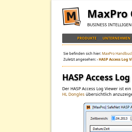
MaxPro
BUSINESS INTELLIGE
PRODUKTE
UNTERNEHMEN
Sie befinden sich hier:
MaxPro Handbuc
Zuletzt angesehen:
HASP Access Log V
•
HASP Access Log
Der HASP Access Log Viewer ist ei
HL Dongles
übersichtlich anzuzeig