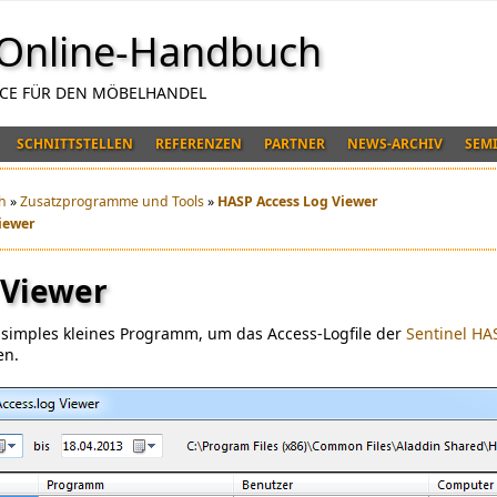
Online-Handbuch
NCE FÜR DEN MÖBELHANDEL
SCHNITTSTELLEN
REFERENZEN
PARTNER
NEWS-ARCHIV
SEM
h
»
Zusatzprogramme und Tools
»
HASP Access Log Viewer
iewer
 Viewer
n simples kleines Programm, um das Access-Logfile der
Sentinel HA
en.