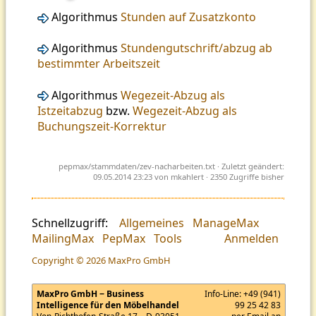
Algorithmus
Stunden auf Zusatzkonto
Algorithmus
Stundengutschrift/abzug ab
bestimmter Arbeitszeit
Algorithmus
Wegezeit-Abzug als
Istzeitabzug
bzw.
Wegezeit-Abzug als
Buchungszeit-Korrektur
pepmax/stammdaten/zev-nacharbeiten.txt
· Zuletzt geändert:
09.05.2014 23:23 von
mkahlert
· 2350 Zugriffe bisher
Schnellzugriff:
Allgemeines
ManageMax
MailingMax
PepMax
Tools
Anmelden
Copyright © 2026 MaxPro GmbH
MaxPro GmbH − Business
Info-Line:
+49 (941)
Intelligence für den Möbelhandel
99 25 42 83