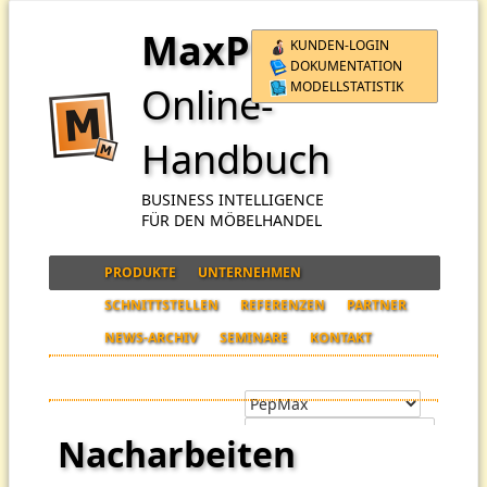
MaxPro
KUNDEN-LOGIN
DOKUMENTATION
MODELLSTATISTIK
Online-
Handbuch
BUSINESS INTELLIGENCE
FÜR DEN MÖBELHANDEL
PRODUKTE
UNTERNEHMEN
SCHNITTSTELLEN
REFERENZEN
PARTNER
NEWS-ARCHIV
SEMINARE
KONTAKT
Nacharbeiten