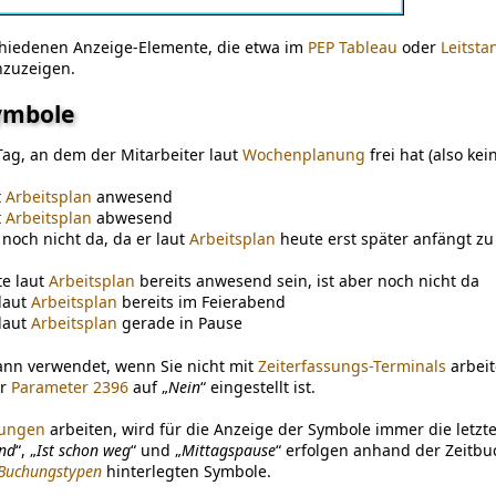
chiedenen Anzeige-Elemente, die etwa im
PEP
Tableau
oder
Leitsta
zuzeigen.
Symbole
ag, an dem der Mitarbeiter laut
Wochenplanung
frei hat (also kei
t
Arbeitsplan
anwesend
t
Arbeitsplan
abwesend
 noch nicht da, da er laut
Arbeitsplan
heute erst später anfängt zu
te laut
Arbeitsplan
bereits anwesend sein, ist aber noch nicht da
 laut
Arbeitsplan
bereits im Feierabend
 laut
Arbeitsplan
gerade in Pause
ann verwendet, wenn Sie nicht mit
Zeiterfassungs-Terminals
arbeit
er
Parameter 2396
auf „
Nein
“ eingestellt ist.
hungen
arbeiten, wird für die Anzeige der Symbole immer die letz
nd
“, „
Ist schon weg
“ und „
Mittagspause
“ erfolgen anhand der Zeitb
Buchungstypen
hinterlegten Symbole.