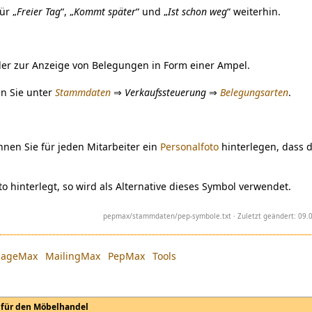
ür „
Freier Tag
“, „
Kommt später
“ und „
Ist schon weg
“ weiterhin.
ilder zur Anzeige von Belegungen in Form einer Ampel.
en Sie unter
Stammdaten
⇒
Verkaufssteuerung
⇒
Belegungsarten
.
nen Sie für jeden Mitarbeiter ein
Personalfoto
hinterlegen, dass 
to hinterlegt, so wird als Alternative dieses Symbol verwendet.
pepmax/stammdaten/pep-symbole.txt
· Zuletzt geändert: 09
ageMax
MailingMax
PepMax
Tools
 für den Möbelhandel