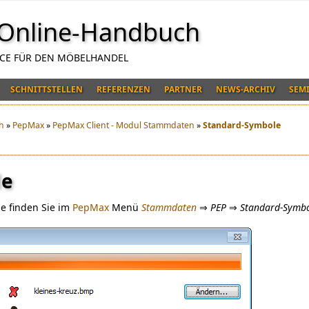
Online-Handbuch
NCE FÜR DEN MÖBELHANDEL
SCHNITTSTELLEN
REFERENZEN
PARTNER
NEWS-ARCHIV
SEM
h
»
PepMax
»
PepMax Client - Modul Stammdaten
»
Standard-Symbole
e
le
le finden Sie im
PepMax
Menü
Stammdaten
⇒
PEP
⇒
Standard-Symb