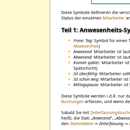
Diese Symbole definieren die vers
Status der einzelnen
Mitarbeiter
an
Teil 1: Anwesenheits-
Freier Tag:
Symbol für einen T
Abwesenheit
)
Anwesend:
Mitarbeiter ist lau
Abwesend:
Mitarbeiter ist lau
Kommt später:
Mitarbeiter ist
Spätschicht)
Ist überfällig:
Mitarbeiter soll
Ist schon weg:
Mitarbeiter ist
Mittagspause:
Mitarbeiter ist
Diese Symbole werden i.d.R. nur d
Buchungen
erfassen, und wenn d
Sobald Sie mit
Zeiterfassungsbuc
heißt, die Stati „
Anwesend
“, „
Abwese
den
Stammdaten
⇒
Zeiterfassung
⇒